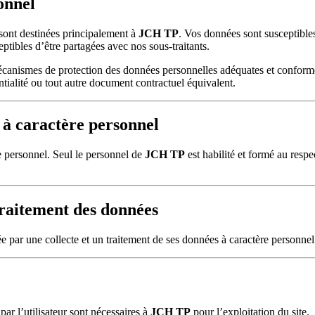
onnel
sont destinées principalement à
JCH TP
. Vos données sont susceptibles
tibles d’être partagées avec nos sous-traitants.
mécanismes de protection des données personnelles adéquates et confor
ntialité ou tout autre document contractuel équivalent.
 à caractère personnel
e personnel. Seul le personnel de
JCH TP
est habilité et formé au respec
traitement des données
e par une collecte et un traitement de ses données à caractère personnel
par l’utilisateur sont nécessaires à
JCH TP
pour l’exploitation du site.